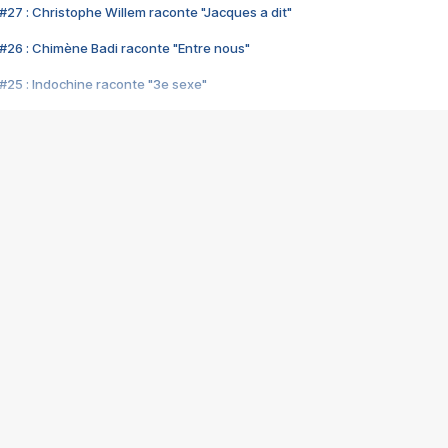
#27 : Christophe Willem raconte "Jacques a dit"
#26 : Chimène Badi raconte "Entre nous"
#25 : Indochine raconte "3e sexe"
#24 : Zaho raconte "C'est chelou"
#23 : Patrick Bruel raconte "Au café des délices"
#22 : Kyo raconte "Le chemin"
#21 : Nolwenn Leroy raconte "Cassé"
#20 : Patrick Hernandez raconte "Born to be alive"
#19 : Lorie raconte "Près de moi"
#18 : Michael Jones raconte "A nos actes manqués" (avec Jean-Jacque
#17 : Khaled raconte "Aïcha"
#16 : Corneille raconte "Parce qu'on vient de loin"
#15 : Indochine raconte "L'aventurier"