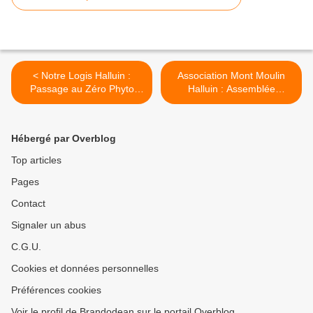
< Notre Logis Halluin :
Association Mont Moulin
Passage au Zéro Phyto
Halluin : Assemblée
(Janvier 2020).
Générale (Janvier 2020). >
Hébergé par Overblog
Top articles
Pages
Contact
Signaler un abus
C.G.U.
Cookies et données personnelles
Préférences cookies
Voir le profil de Brandodean sur le portail Overblog