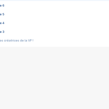
e 6
e 5
e 4
e 3
s créatrices de la VF !
e 2
e 1
e Mektoub My Love arrive enfin ! Rencontre avec Shaïn Boumedine et Sal
i : après Toni en famille
elle réalise le bouleversant Dites lui que je l'aime
ais ! Rencontre autour de Vie privée de Rebecca Zlotowski
 de Marguerite, Grave... Rencontre avec Ella Rumpf