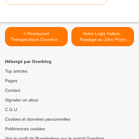
< Restaurant
Notre Logis Halluin :
Thérapeutique Ouverture :
Passage au Zéro Phyto
Estaminet Moulin Halluin -
(Janvier 2020). >
EPSM LM (Janvier 2020).
Hébergé par Overblog
Top articles
Pages
Contact
Signaler un abus
C.G.U.
Cookies et données personnelles
Préférences cookies
Voir le profil de Brandodean sur le portail Overblog