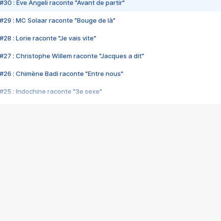
#30 : Eve Angeli raconte "Avant de partir"
#29 : MC Solaar raconte "Bouge de là"
28 : Lorie raconte "Je vais vite"
#27 : Christophe Willem raconte "Jacques a dit"
#26 : Chimène Badi raconte "Entre nous"
#25 : Indochine raconte "3e sexe"
#24 : Zaho raconte "C'est chelou"
#23 : Patrick Bruel raconte "Au café des délices"
#22 : Kyo raconte "Le chemin"
#21 : Nolwenn Leroy raconte "Cassé"
#20 : Patrick Hernandez raconte "Born to be alive"
#19 : Lorie raconte "Près de moi"
#18 : Michael Jones raconte "A nos actes manqués" (avec Jean-Jacque