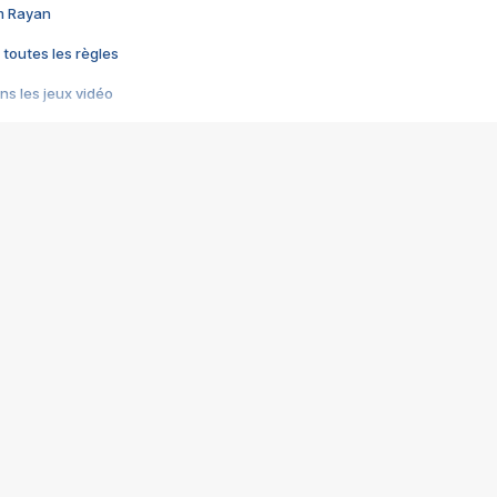
im Rayan
 toutes les règles
s les jeux vidéo
us choquant de Rockstar ? - Le scandale BULLY
e plus moche de Steam
du RÊVE tourne au CAUCHEMAR
pendant 8 heures
it… à tort
umiliés par un jeu vidéo
ire - Final Fantasy 8
ti un empire - Age of Empires
story DOFUS
tard, il crée l'un des pires jeux de tous les temps, MindsEye.