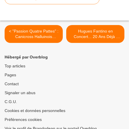
< "Passion Quatre Pattes" :
Hugues Fantino en
Canicross Halluinois
Concert... 20 Ans Déjà !
(Février 2020).
(2000 - 2020). >
Hébergé par Overblog
Top articles
Pages
Contact
Signaler un abus
C.G.U.
Cookies et données personnelles
Préférences cookies
Voir le profil de Brandodean sur le portail Overblog