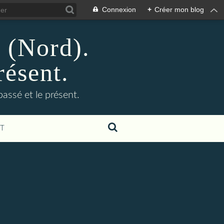
Connexion
+
Créer mon blog
n (Nord).
résent.
 passé et le présent.
T