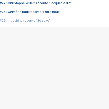
#27 : Christophe Willem raconte "Jacques a dit"
#26 : Chimène Badi raconte "Entre nous"
#25 : Indochine raconte "3e sexe"
#24 : Zaho raconte "C'est chelou"
#23 : Patrick Bruel raconte "Au café des délices"
#22 : Kyo raconte "Le chemin"
#21 : Nolwenn Leroy raconte "Cassé"
#20 : Patrick Hernandez raconte "Born to be alive"
#19 : Lorie raconte "Près de moi"
#18 : Michael Jones raconte "A nos actes manqués" (avec Jean-Jacque
#17 : Khaled raconte "Aïcha"
#16 : Corneille raconte "Parce qu'on vient de loin"
#15 : Indochine raconte "L'aventurier"