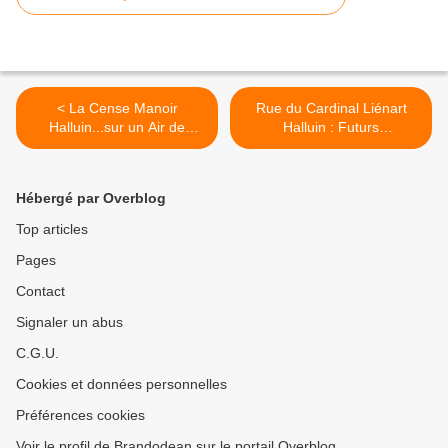
< La Cense Manoir
Rue du Cardinal Liénart
Halluin...sur un Air de
Halluin : Futurs
"Trénet" ! (Mai 2020).
Appartements... (Mai 2020).
>
Hébergé par Overblog
Top articles
Pages
Contact
Signaler un abus
C.G.U.
Cookies et données personnelles
Préférences cookies
Voir le profil de Brandodean sur le portail Overblog