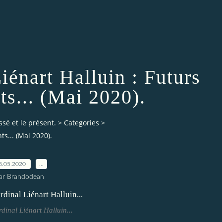
iénart Halluin : Futurs
s... (Mai 2020).
ssé et le présent.
>
Categories
>
s... (Mai 2020).
8.05.2020
…
ar Brandodean
dinal Liénart Halluin...