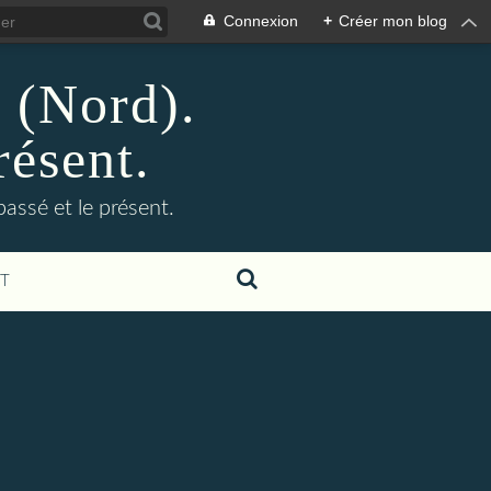
Connexion
+
Créer mon blog
n (Nord).
résent.
 passé et le présent.
T