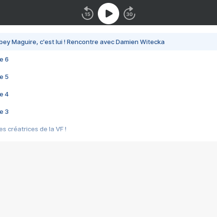
bey Maguire, c'est lui ! Rencontre avec Damien Witecka
e 6
e 5
e 4
e 3
s créatrices de la VF !
e 2
e 1
e Mektoub My Love arrive enfin ! Rencontre avec Shaïn Boumedine et Sal
i : après Toni en famille
elle réalise le bouleversant Dites lui que je l'aime