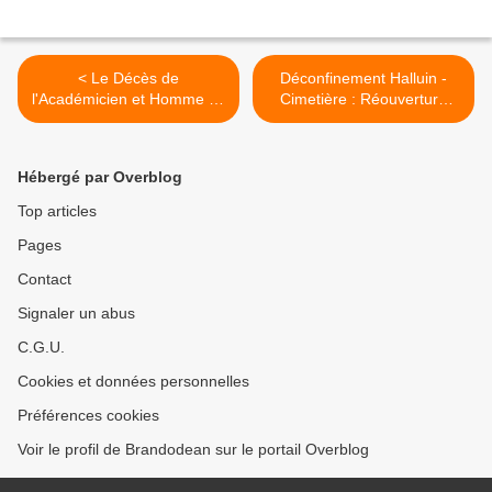
< Le Décès de
Déconfinement Halluin -
l'Académicien et Homme de
Cimetière : Réouverture
Lettres Jean-Loup Dabadie
aux Horaires Habituels (Mai
(Mai 2020).
2020). >
Hébergé par Overblog
Top articles
Pages
Contact
Signaler un abus
C.G.U.
Cookies et données personnelles
Préférences cookies
Voir le profil de Brandodean sur le portail Overblog