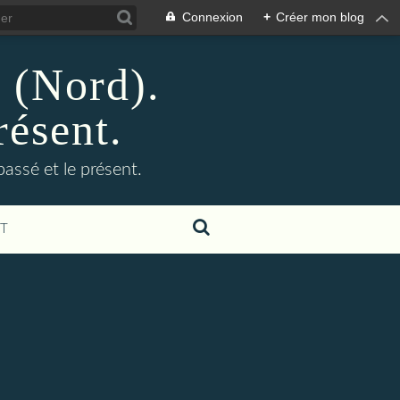
Connexion
+
Créer mon blog
n (Nord).
résent.
 passé et le présent.
T