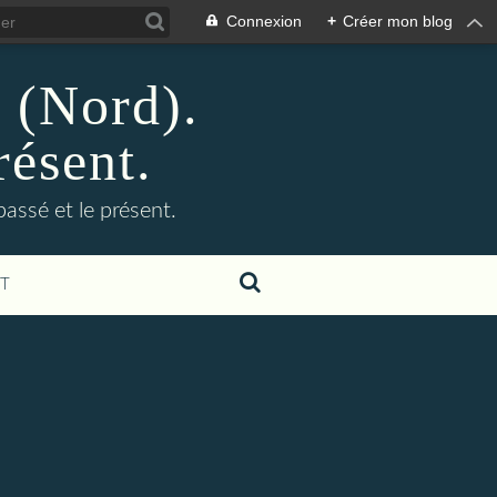
Connexion
+
Créer mon blog
n (Nord).
résent.
 passé et le présent.
T