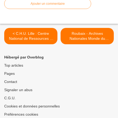
Ajouter un commentaire
< C.H.U. Lille : Centre
Roubaix - Archives
National de Ressources et
Nationales Monde du
de Résilience... 2ème
Travail... Travaux et
Structure en France (Mars
Nouveau Site Internet
2021).
(Mars 2021). >
Hébergé par Overblog
Top articles
Pages
Contact
Signaler un abus
C.G.U.
Cookies et données personnelles
Préférences cookies