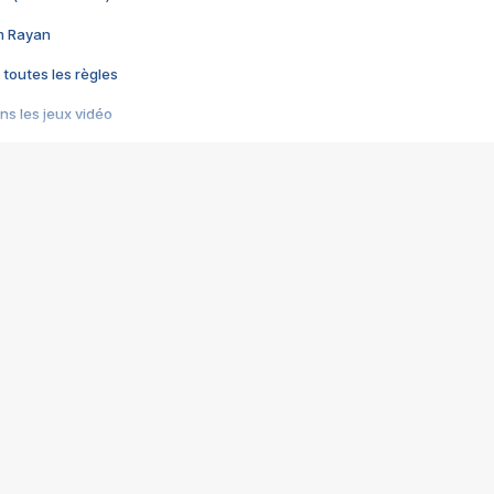
im Rayan
 toutes les règles
s les jeux vidéo
us choquant de Rockstar ? - Le scandale BULLY
e plus moche de Steam
du RÊVE tourne au CAUCHEMAR
pendant 8 heures
it… à tort
umiliés par un jeu vidéo
ire - Final Fantasy 8
ti un empire - Age of Empires
story DOFUS