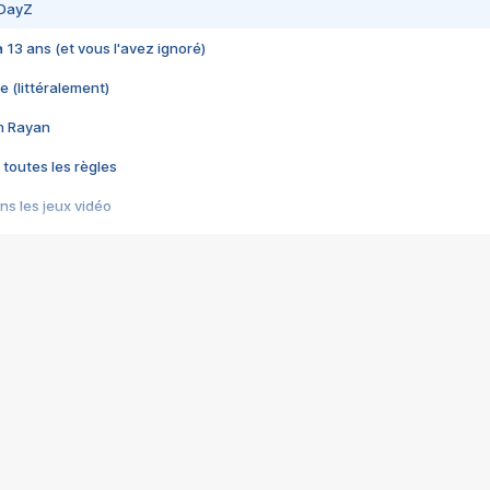
 DayZ
 a 13 ans (et vous l'avez ignoré)
e (littéralement)
im Rayan
 toutes les règles
s les jeux vidéo
us choquant de Rockstar ? - Le scandale BULLY
e plus moche de Steam
du RÊVE tourne au CAUCHEMAR
pendant 8 heures
it… à tort
umiliés par un jeu vidéo
ire - Final Fantasy 8