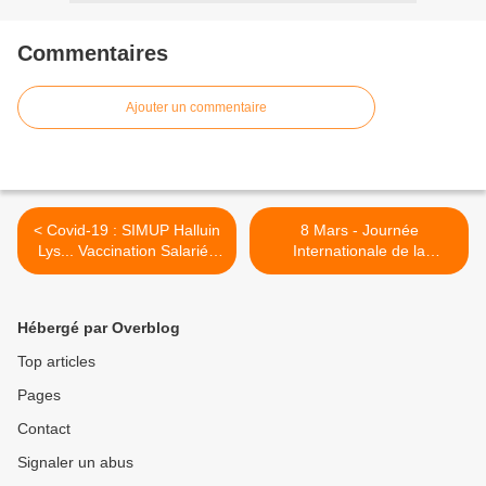
Commentaires
Ajouter un commentaire
< Covid-19 : SIMUP Halluin
8 Mars - Journée
Lys... Vaccination Salariés
Internationale de la
(Mars 2021).
Femme... La Vie des
Halluinoises par Roland
Verkindère (2008 - 2021). >
Hébergé par Overblog
Top articles
Pages
Contact
Signaler un abus