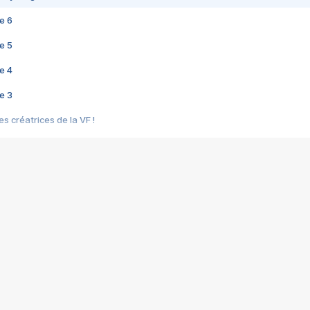
e 6
e 5
e 4
e 3
s créatrices de la VF !
e 2
e 1
e Mektoub My Love arrive enfin ! Rencontre avec Shaïn Boumedine et Sal
i : après Toni en famille
elle réalise le bouleversant Dites lui que je l'aime
ais ! Rencontre autour de Vie privée de Rebecca Zlotowski
 de Marguerite, Grave... Rencontre avec Ella Rumpf