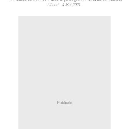
... et arrivée au rond-point avec le prolongement de la rue du Cardinal
Liénart - 4 Mai 2021.
Publicité