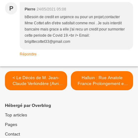
P
Pierre
24/05/2021 05:08
bBesoin de credit en urgence ou pour un projet,contacter
Mme Cottet afin d'etre satisfait comme moi . Je suis interdit
bancaire mais grace a elle j'ai recu un credit pour surmonter
cette periode de Covid 19.<br /> Email:
brigittecottet33@gmail.com
Répondre
< Le Décès de M. Jean-
Halluin : Rue Anatole
Claude Verkindère (Avril
France Prolongement en
2021).
Long et Large... Fin 3/3
(Mai 2021). >
Hébergé par Overblog
Top articles
Pages
Contact