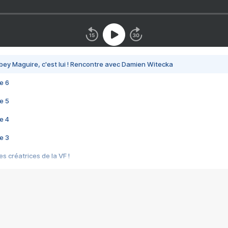
bey Maguire, c'est lui ! Rencontre avec Damien Witecka
e 6
e 5
e 4
e 3
s créatrices de la VF !
e 2
e 1
e Mektoub My Love arrive enfin ! Rencontre avec Shaïn Boumedine et Sal