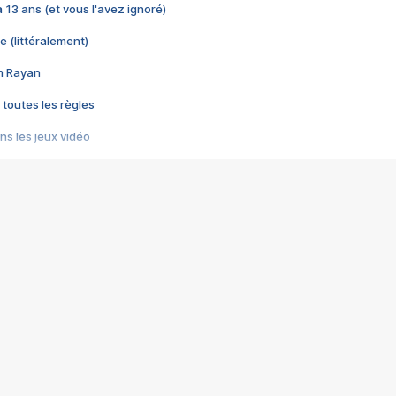
 a 13 ans (et vous l'avez ignoré)
e (littéralement)
im Rayan
 toutes les règles
s les jeux vidéo
us choquant de Rockstar ? - Le scandale BULLY
e plus moche de Steam
du RÊVE tourne au CAUCHEMAR
pendant 8 heures
it… à tort
umiliés par un jeu vidéo
ire - Final Fantasy 8
ti un empire - Age of Empires