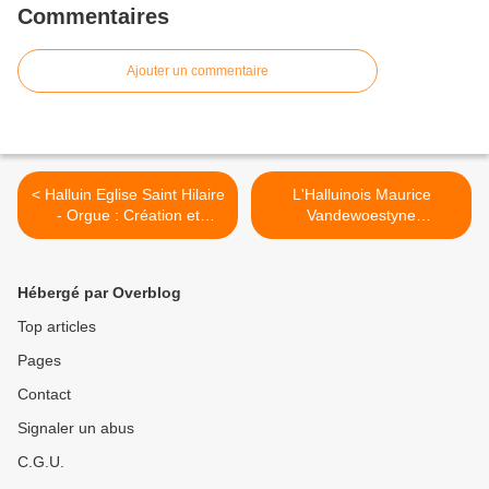
Commentaires
Ajouter un commentaire
< Halluin Eglise Saint Hilaire
L'Halluinois Maurice
- Orgue : Création et
Vandewoestyne
Restauration... Festival
Récompensé d'un Mercure
(1892 - 2022). (Photo
d'Or... en 2002. >
Mairie DD n° Img 653)
Hébergé par Overblog
Top articles
Pages
Contact
Signaler un abus
C.G.U.