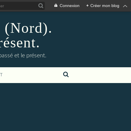
Connexion
+
Créer mon blog
n (Nord).
résent.
 passé et le présent.
T