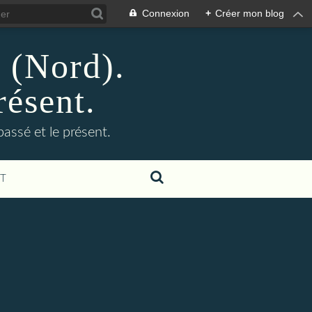
Connexion
+
Créer mon blog
n (Nord).
résent.
 passé et le présent.
T