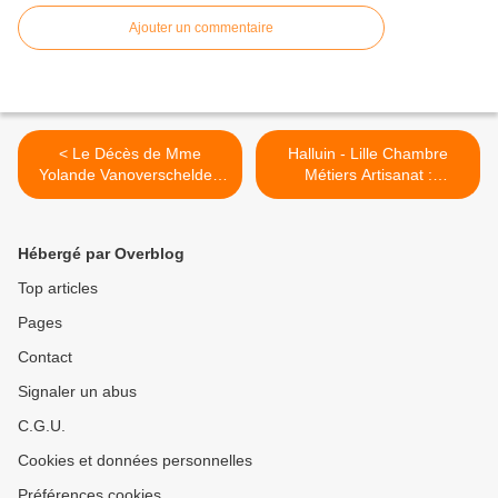
Ajouter un commentaire
< Le Décès de Mme
Halluin - Lille Chambre
Yolande Vanoverschelde -
Métiers Artisanat :
Deruyter (Déc. 2022).
Convention et Permanence
(Déc. 2022). >
Hébergé par Overblog
Top articles
Pages
Contact
Signaler un abus
C.G.U.
Cookies et données personnelles
Préférences cookies