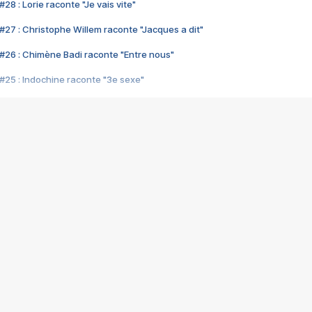
28 : Lorie raconte "Je vais vite"
#27 : Christophe Willem raconte "Jacques a dit"
#26 : Chimène Badi raconte "Entre nous"
#25 : Indochine raconte "3e sexe"
#24 : Zaho raconte "C'est chelou"
#23 : Patrick Bruel raconte "Au café des délices"
#22 : Kyo raconte "Le chemin"
#21 : Nolwenn Leroy raconte "Cassé"
#20 : Patrick Hernandez raconte "Born to be alive"
#19 : Lorie raconte "Près de moi"
#18 : Michael Jones raconte "A nos actes manqués" (avec Jean-Jacque
#17 : Khaled raconte "Aïcha"
#16 : Corneille raconte "Parce qu'on vient de loin"