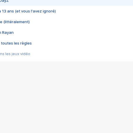
 DayZ
 a 13 ans (et vous l'avez ignoré)
e (littéralement)
im Rayan
 toutes les règles
s les jeux vidéo
us choquant de Rockstar ? - Le scandale BULLY
e plus moche de Steam
du RÊVE tourne au CAUCHEMAR
pendant 8 heures
it… à tort
umiliés par un jeu vidéo
ire - Final Fantasy 8