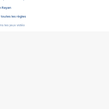
im Rayan
 toutes les règles
s les jeux vidéo
us choquant de Rockstar ? - Le scandale BULLY
e plus moche de Steam
du RÊVE tourne au CAUCHEMAR
pendant 8 heures
it… à tort
umiliés par un jeu vidéo
ire - Final Fantasy 8
ti un empire - Age of Empires
story DOFUS