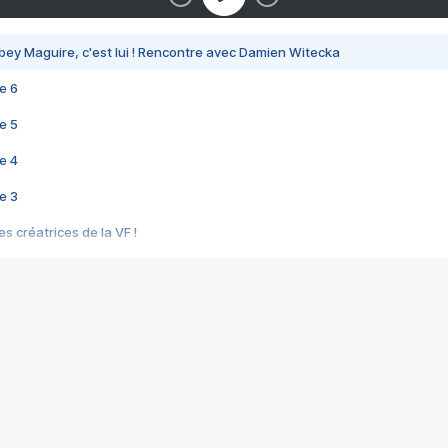
bey Maguire, c'est lui ! Rencontre avec Damien Witecka
e 6
e 5
e 4
e 3
s créatrices de la VF !
e 2
e 1
e Mektoub My Love arrive enfin ! Rencontre avec Shaïn Boumedine et Sal
i : après Toni en famille
elle réalise le bouleversant Dites lui que je l'aime