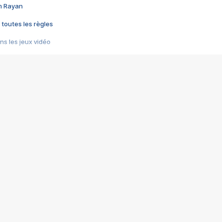
im Rayan
 toutes les règles
s les jeux vidéo
us choquant de Rockstar ? - Le scandale BULLY
e plus moche de Steam
du RÊVE tourne au CAUCHEMAR
pendant 8 heures
it… à tort
umiliés par un jeu vidéo
ire - Final Fantasy 8
ti un empire - Age of Empires
story DOFUS
tard, il crée l'un des pires jeux de tous les temps, MindsEye.