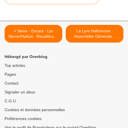
< Seine - Escaut - Lys
La Lyre Halluinoise :
Menin/Halluin : Recalibrage
Assemblée Générale...
Travaux n° 6 (Février
Recrutement (Février
2023).
2023). >
Hébergé par Overblog
Top articles
Pages
Contact
Signaler un abus
C.G.U.
Cookies et données personnelles
Préférences cookies
Voir le profil de Brandodean sur le portail Overblog