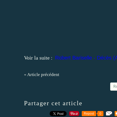
Voir la suite :
Robert Bariselle - Décès (A
« Article précédent
Re
Partager cet article
Repost
0