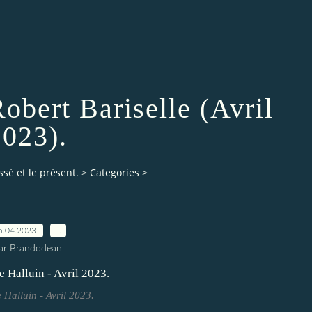
obert Bariselle (Avril
2023).
ssé et le présent.
>
Categories
>
5.04.2023
…
ar Brandodean
 Halluin - Avril 2023.