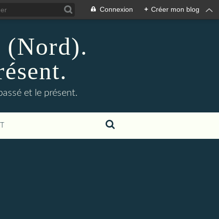
Connexion
+
Créer mon blog
n (Nord).
résent.
 passé et le présent.
T