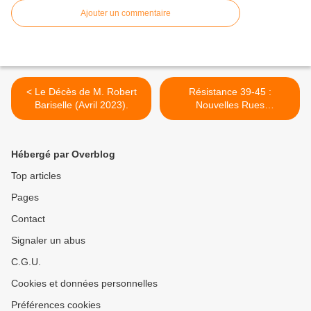
Ajouter un commentaire
< Le Décès de M. Robert
Résistance 39-45 :
Bariselle (Avril 2023).
Nouvelles Rues
Halluinoises (Allée Pierre
Hachin : Historique 1912 -
2004... Allée Pierre
Hébergé par Overblog
Brossolette et Rue Rol-
Tanguy) >
Top articles
Pages
Contact
Signaler un abus
C.G.U.
Cookies et données personnelles
Préférences cookies