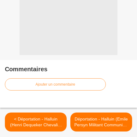
Commentaires
Ajouter un commentaire
< Déportation - Halluin
Déportation - Halluin (Emile
(Henri Dequeker Chevalier
Persyn Militant Communiste
de la Légion d'Honneur -
Résistant Déporté 1920 -
1978).
1979). >