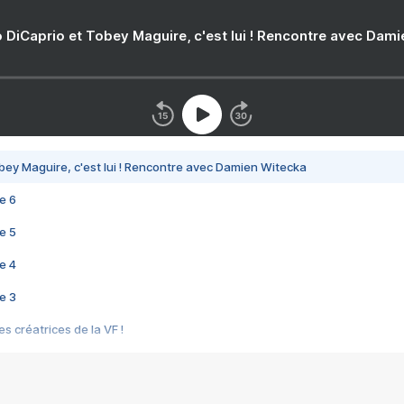
 DiCaprio et Tobey Maguire, c'est lui ! Rencontre avec Dam
bey Maguire, c'est lui ! Rencontre avec Damien Witecka
e 6
e 5
e 4
e 3
s créatrices de la VF !
e 2
e 1