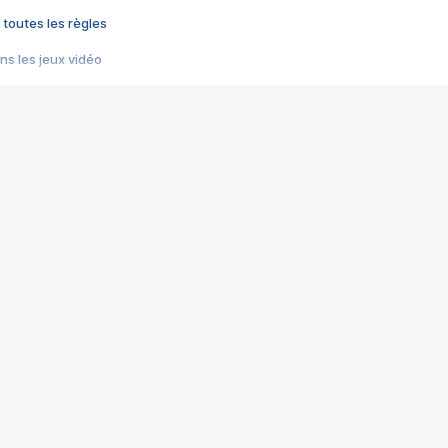
 toutes les règles
s les jeux vidéo
us choquant de Rockstar ? - Le scandale BULLY
e plus moche de Steam
du RÊVE tourne au CAUCHEMAR
pendant 8 heures
it… à tort
umiliés par un jeu vidéo
ire - Final Fantasy 8
ti un empire - Age of Empires
story DOFUS
tard, il crée l'un des pires jeux de tous les temps, MindsEye.