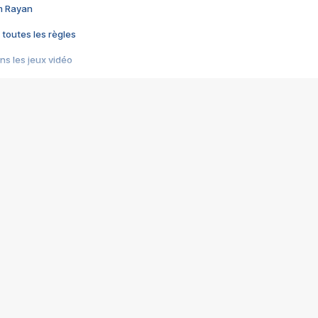
im Rayan
 toutes les règles
s les jeux vidéo
us choquant de Rockstar ? - Le scandale BULLY
e plus moche de Steam
du RÊVE tourne au CAUCHEMAR
pendant 8 heures
it… à tort
umiliés par un jeu vidéo
ire - Final Fantasy 8
ti un empire - Age of Empires
story DOFUS
tard, il crée l'un des pires jeux de tous les temps, MindsEye.