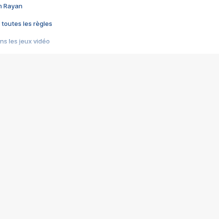
im Rayan
 toutes les règles
s les jeux vidéo
us choquant de Rockstar ? - Le scandale BULLY
e plus moche de Steam
du RÊVE tourne au CAUCHEMAR
pendant 8 heures
it… à tort
umiliés par un jeu vidéo
ire - Final Fantasy 8
ti un empire - Age of Empires
story DOFUS
tard, il crée l'un des pires jeux de tous les temps, MindsEye.