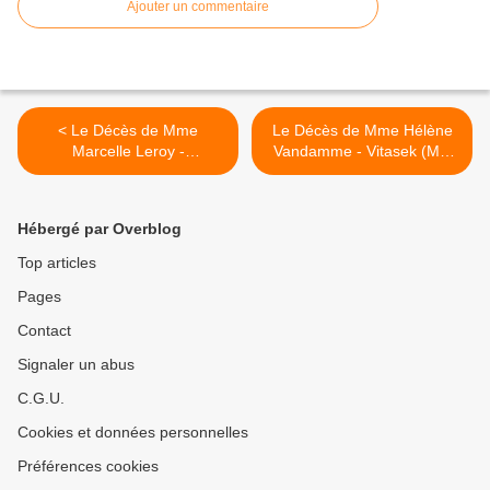
Ajouter un commentaire
< Le Décès de Mme
Le Décès de Mme Hélène
Marcelle Leroy -
Vandamme - Vitasek (Mai
Vanderaspaille (Mai 2023).
2023). >
Hébergé par Overblog
Top articles
Pages
Contact
Signaler un abus
C.G.U.
Cookies et données personnelles
Préférences cookies