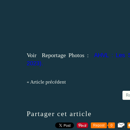
Voir Reportage Photos :
AHVL : Les S
2023).
« Article précédent
Re
Partager cet article
Repost
0