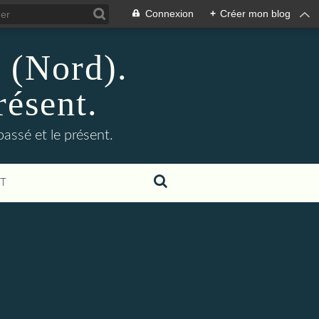
Connexion
+
Créer mon blog
n (Nord).
résent.
 passé et le présent.
T