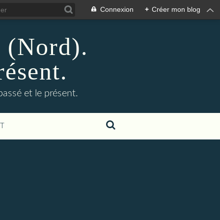
Connexion
+
Créer mon blog
n (Nord).
résent.
 passé et le présent.
T