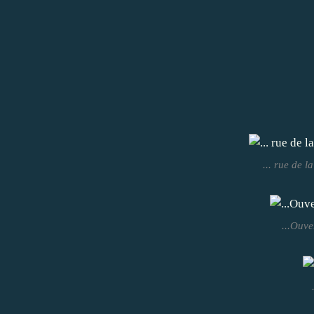
... rue de l
...Ouve