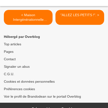
< Maison
"ALLEZ LES PETITS !". >
Intergénérationnelle
Halluinoise... Ouverture de
la Crèche (Août - Sept.
2023).
Hébergé par Overblog
Top articles
Pages
Contact
Signaler un abus
C.G.U.
Cookies et données personnelles
Préférences cookies
Voir le profil de Brandodean sur le portail Overblog