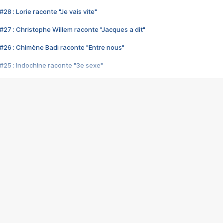
28 : Lorie raconte "Je vais vite"
#27 : Christophe Willem raconte "Jacques a dit"
#26 : Chimène Badi raconte "Entre nous"
#25 : Indochine raconte "3e sexe"
#24 : Zaho raconte "C'est chelou"
#23 : Patrick Bruel raconte "Au café des délices"
#22 : Kyo raconte "Le chemin"
#21 : Nolwenn Leroy raconte "Cassé"
#20 : Patrick Hernandez raconte "Born to be alive"
#19 : Lorie raconte "Près de moi"
#18 : Michael Jones raconte "A nos actes manqués" (avec Jean-Jacque
#17 : Khaled raconte "Aïcha"