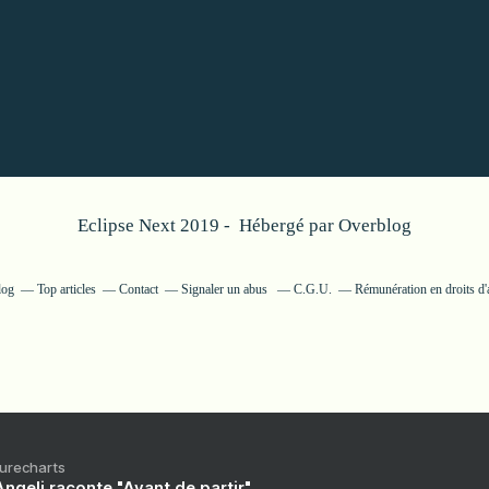
Eclipse Next 2019 - Hébergé par
Overblog
log
Top articles
Contact
Signaler un abus
C.G.U.
Rémunération en droits d'
Purecharts
ngeli raconte "Avant de partir"