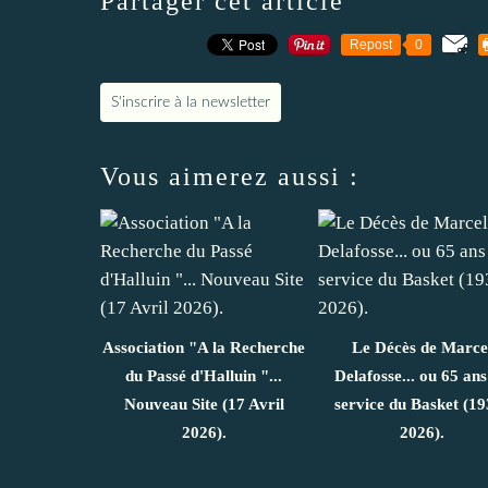
Partager cet article
Repost
0
S'inscrire à la newsletter
Vous aimerez aussi :
Association "A la Recherche
Le Décès de Marce
du Passé d'Halluin "...
Delafosse... ou 65 ans
Nouveau Site (17 Avril
service du Basket (19
2026).
2026).