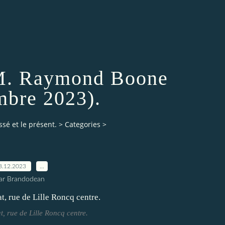
M. Raymond Boone
bre 2023).
ssé et le présent.
>
Categories
>
8.12.2023
…
ar Brandodean
t, rue de Lille Roncq centre.