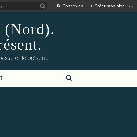
Connexion
+
Créer mon blog
n (Nord).
résent.
 passé et le présent.
T