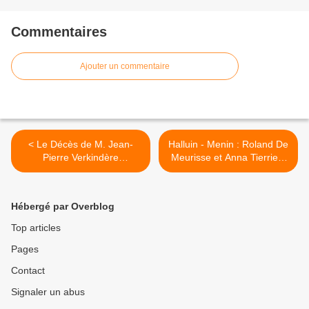
Commentaires
Ajouter un commentaire
< Le Décès de M. Jean-
Halluin - Menin : Roland De
Pierre Verkindère
Meurisse et Anna Tierrie...
(Décembre 2023).
65 Ans de Mariage
Frontalier ! (1998 - 2008). >
Hébergé par Overblog
Top articles
Pages
Contact
Signaler un abus