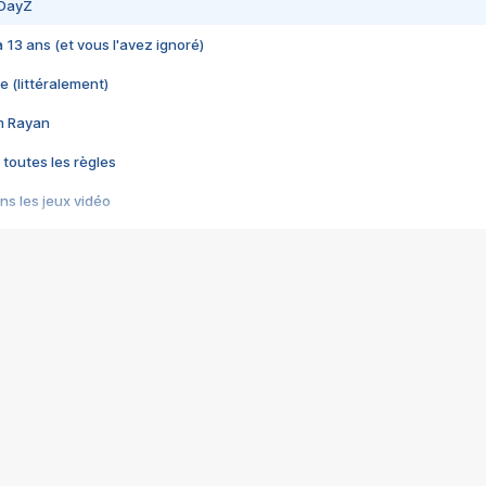
 DayZ
 a 13 ans (et vous l'avez ignoré)
e (littéralement)
im Rayan
 toutes les règles
s les jeux vidéo
us choquant de Rockstar ? - Le scandale BULLY
e plus moche de Steam
du RÊVE tourne au CAUCHEMAR
pendant 8 heures
it… à tort
umiliés par un jeu vidéo
ire - Final Fantasy 8