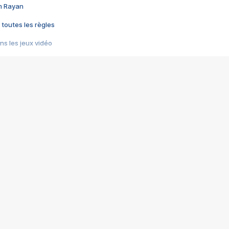
im Rayan
 toutes les règles
s les jeux vidéo
us choquant de Rockstar ? - Le scandale BULLY
e plus moche de Steam
du RÊVE tourne au CAUCHEMAR
pendant 8 heures
it… à tort
umiliés par un jeu vidéo
ire - Final Fantasy 8
ti un empire - Age of Empires
story DOFUS
tard, il crée l'un des pires jeux de tous les temps, MindsEye.