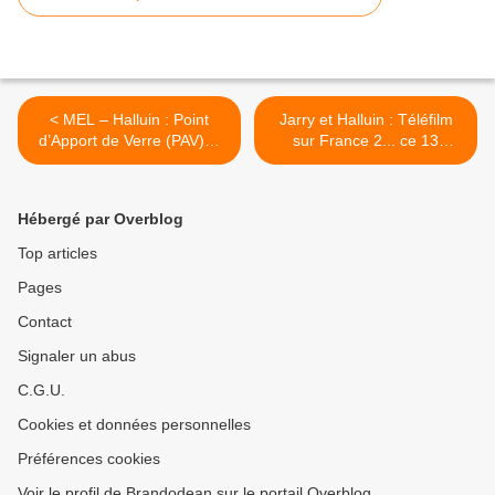
< MEL – Halluin : Point
Jarry et Halluin : Téléfilm
d’Apport de Verre (PAV)…
sur France 2... ce 13
Installation au 1er Trim.
Décembre 2023. >
2024 ( Déc. 2023).
Hébergé par Overblog
Top articles
Pages
Contact
Signaler un abus
C.G.U.
Cookies et données personnelles
Préférences cookies
Voir le profil de Brandodean sur le portail Overblog