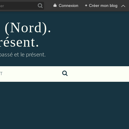
Connexion
+
Créer mon blog
n (Nord).
résent.
 passé et le présent.
T