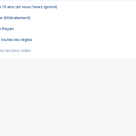
 a 13 ans (et vous l'avez ignoré)
e (littéralement)
im Rayan
 toutes les règles
s les jeux vidéo
us choquant de Rockstar ? - Le scandale BULLY
e plus moche de Steam
du RÊVE tourne au CAUCHEMAR
pendant 8 heures
it… à tort
umiliés par un jeu vidéo
ire - Final Fantasy 8