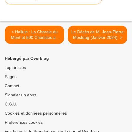
< Halluin : La Chorale du
Le Décès de M. Jean-Pierre
Mont et 500 Choristes au
Mestdag (Janvier 2024). >
Zénith de Lille (28 Janvier
2024).
Hébergé par Overblog
Top articles
Pages
Contact
Signaler un abus
C.G.U.
Cookies et données personnelles
Préférences cookies
Voir le profil de Brandodean sur le portail Overblog