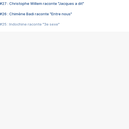
#27 : Christophe Willem raconte "Jacques a dit"
#26 : Chimène Badi raconte "Entre nous"
#25 : Indochine raconte "3e sexe"
#24 : Zaho raconte "C'est chelou"
#23 : Patrick Bruel raconte "Au café des délices"
#22 : Kyo raconte "Le chemin"
#21 : Nolwenn Leroy raconte "Cassé"
#20 : Patrick Hernandez raconte "Born to be alive"
#19 : Lorie raconte "Près de moi"
#18 : Michael Jones raconte "A nos actes manqués" (avec Jean-Jacque
#17 : Khaled raconte "Aïcha"
#16 : Corneille raconte "Parce qu'on vient de loin"
#15 : Indochine raconte "L'aventurier"