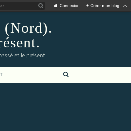
Connexion
+
Créer mon blog
n (Nord).
résent.
 passé et le présent.
T