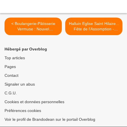
< Boulangerie-Pâtisserie
Halluin Eglise Saint Hilaire...
Vermuse : Nouvel
Fête de l'Assomption -
Aménagement (Août 2024).
Origines (Août 2012 -
2024). >
Hébergé par Overblog
Top articles
Pages
Contact
Signaler un abus
C.G.U.
Cookies et données personnelles
Préférences cookies
Voir le profil de Brandodean sur le portail Overblog