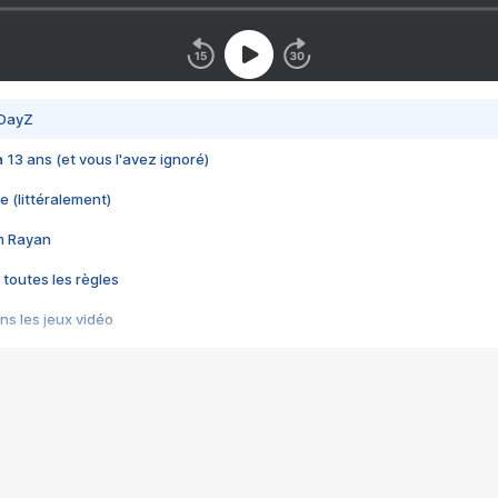
 DayZ
 a 13 ans (et vous l'avez ignoré)
e (littéralement)
im Rayan
 toutes les règles
s les jeux vidéo
us choquant de Rockstar ? - Le scandale BULLY
e plus moche de Steam
du RÊVE tourne au CAUCHEMAR
pendant 8 heures