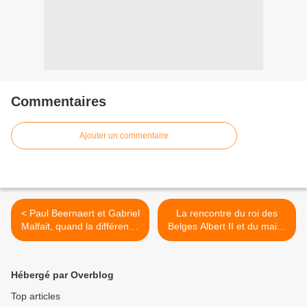
Commentaires
Ajouter un commentaire
< Paul Beernaert et Gabriel
La rencontre du roi des
Malfait, quand la différence
Belges Albert II et du maire
n'est pas l'indifférence !
d'Halluin Alexandre
Faidherbe. >
Hébergé par Overblog
Top articles