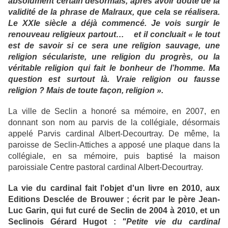
absolument certain désormais, après avoir douté de la
validité de la phrase de Malraux, que cela se réalisera.
Le XXIe siècle a déjà commencé. Je vois surgir le
renouveau religieux partout…
et il concluait « le tout
est de savoir si ce sera une religion sauvage, une
religion séculariste, une religion du progrès, ou la
véritable religion qui fait le bonheur de l’homme. Ma
question est surtout là. Vraie religion ou fausse
religion ? Mais de toute façon, religion ».
La ville de Seclin a honoré sa mémoire, en 2007, en
donnant son nom au parvis de la collégiale, désormais
appelé Parvis cardinal Albert-Decourtray. De même, la
paroisse de Seclin-Attiches a apposé une plaque dans la
collégiale, en sa mémoire, puis baptisé la maison
paroissiale Centre pastoral cardinal Albert-Decourtray.
La vie du cardinal fait l'objet d'un livre en 2010, aux
Editions Desclée de Brouwer ; écrit par le père Jean-
Luc Garin, qui fut curé de Seclin de 2004 à 2010, et un
Seclinois Gérard Hugot :
"Petite vie du cardinal