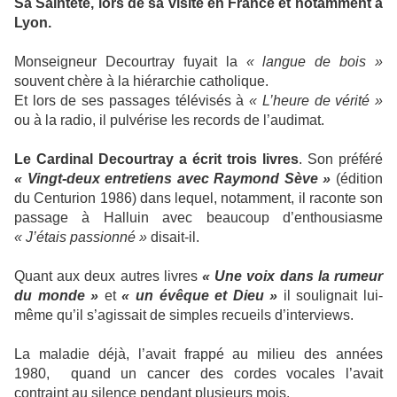
Sa Sainteté, lors de sa visite en France et notamment à
Lyon.
Monseigneur Decourtray fuyait la
« langue de bois
»
souvent chère à la hiérarchie catholique.
Et lors de ses passages télévisés à
« L’heure de vérité »
ou à la radio, il pulvérise les records de l’audimat.
Le Cardinal Decourtray a écrit trois livres
. Son préféré
« Vingt-deux entretiens avec
Raymond
Sève »
(édition
du Centurion 1986) dans lequel, notamment, il raconte son
passage à Halluin avec beaucoup d’enthousiasme
« J’étais passionné »
disait-il.
Quant aux deux autres livres
« Une voix dans la rumeur
du monde »
et
« un évêque et
Dieu »
il soulignait lui-
même qu’il s’agissait de simples recueils d’interviews.
La maladie déjà, l’avait frappé au milieu des années
1980, quand un cancer des cordes vocales l’avait
contraint au silence pendant plusieurs mois.