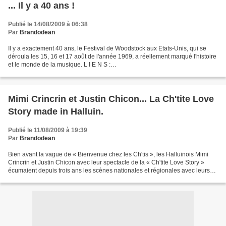
... Il y a 40 ans !
Publié le 14/08/2009 à 06:38
Par
Brandodean
Il y a exactement 40 ans, le Festival de Woodstock aux Etats-Unis, qui se
déroula les 15, 16 et 17 août de l'année 1969, a réellement marqué l'histoire
et le monde de la musique. L I E N S :
http://fr.wikipedia.org/wiki/Festival_de_Woodstock
www.dailymotion.com/video/...
Mimi Crincrin et Justin Chicon... La Ch'tite Love
Story made in Halluin.
Publié le 11/08/2009 à 19:39
Par
Brandodean
Bien avant la vague de « Bienvenue chez les Ch'tis », les Halluinois Mimi
Crincrin et Justin Chicon avec leur spectacle de la « Ch'tite Love Story »
écumaient depuis trois ans les scènes nationales et régionales avec leurs
adaptations de chansons françaises...