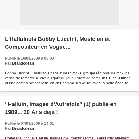
L'Halluinois Bobby Luccini, Musicien et
Compositeur en Vogue...
Publié le 10/08/2009 à 05:03
Par
Brandodean
Bobby Luccini, l'Halluinois batteur des Stocks, groupe régional de rock, ne
cesse de remettre le ch'ti au goût du jour. Il vient de sortir un CD de 3 tubes
et une compo personnelle en ch'ti comme les 45 tours de la belle époque du
vinyle. C'est son 3e...
"Halluin, Images d'Autrefois" (1) publié en
1989... 20 Ans déjà !
Publié le 07/08/2009 à 19:01
Par
Brandodean
L'ouvrage intitulé "Halluin, Images d'Autrefois" (Tome 1) était officiellement