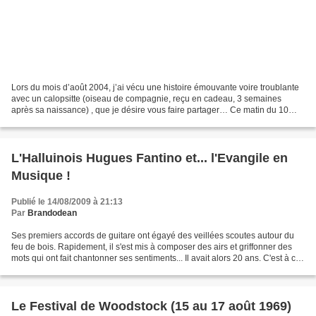
Lors du mois d’août 2004, j’ai vécu une histoire émouvante voire troublante
avec un calopsitte (oiseau de compagnie, reçu en cadeau, 3 semaines
après sa naissance) , que je désire vous faire partager… Ce matin du 10
août 2004, cet oiseau, âgé alors de...
L'Halluinois Hugues Fantino et... l'Evangile en
Musique !
Publié le 14/08/2009 à 21:13
Par
Brandodean
Ses premiers accords de guitare ont égayé des veillées scoutes autour du
feu de bois. Rapidement, il s'est mis à composer des airs et griffonner des
mots qui ont fait chantonner ses sentiments... Il avait alors 20 ans. C'est à ce
moment là que le Seigneur...
Le Festival de Woodstock (15 au 17 août 1969)