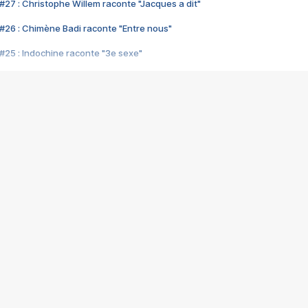
#27 : Christophe Willem raconte "Jacques a dit"
#26 : Chimène Badi raconte "Entre nous"
#25 : Indochine raconte "3e sexe"
#24 : Zaho raconte "C'est chelou"
#23 : Patrick Bruel raconte "Au café des délices"
#22 : Kyo raconte "Le chemin"
#21 : Nolwenn Leroy raconte "Cassé"
#20 : Patrick Hernandez raconte "Born to be alive"
#19 : Lorie raconte "Près de moi"
#18 : Michael Jones raconte "A nos actes manqués" (avec Jean-Jacque
#17 : Khaled raconte "Aïcha"
#16 : Corneille raconte "Parce qu'on vient de loin"
#15 : Indochine raconte "L'aventurier"