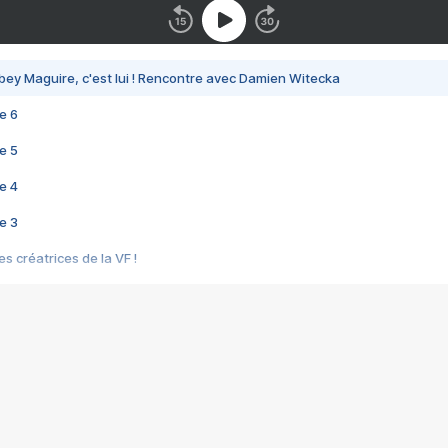
bey Maguire, c'est lui ! Rencontre avec Damien Witecka
e 6
e 5
e 4
e 3
s créatrices de la VF !
e 2
e 1
e Mektoub My Love arrive enfin ! Rencontre avec Shaïn Boumedine et Sal
i : après Toni en famille
elle réalise le bouleversant Dites lui que je l'aime