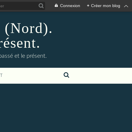
Connexion
+
Créer mon blog
n (Nord).
résent.
 passé et le présent.
T