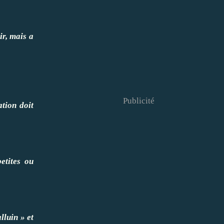
oir, mais a
Publicité
tion doit
etites ou
lluin » et