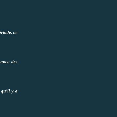
ériode, ne
sance des
 qu’il y a