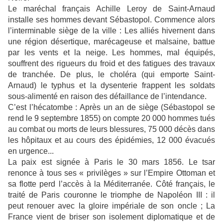
Le maréchal français Achille Leroy de Saint-Arnaud
installe ses hommes devant Sébastopol. Commence alors
l’interminable siège de la ville : Les alliés hivernent dans
une région désertique, marécageuse et malsaine, battue
par les vents et la neige. Les hommes, mal équipés,
souffrent des rigueurs du froid et des fatigues des travaux
de tranchée. De plus, le choléra (qui emporte Saint-
Arnaud) le typhus et la dysenterie frappent les soldats
sous-alimenté en raison des défaillance de l’intendance.
C’est l’hécatombe : Après un an de siège (Sébastopol se
rend le 9 septembre 1855) on compte 20 000 hommes tués
au combat ou morts de leurs blessures, 75 000 décès dans
les hôpitaux et au cours des épidémies, 12 000 évacués
en urgence...
La paix est signée à Paris le 30 mars 1856. Le tsar
renonce à tous ses « privilèges » sur l’Empire Ottoman et
sa flotte perd l’accès à la Méditerranée. Côté français, le
traité de Paris couronne le triomphe de Napoléon III : il
peut renouer avec la gloire impériale de son oncle ; La
France vient de briser son isolement diplomatique et de