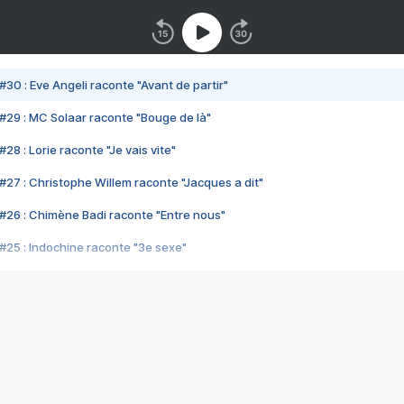
#30 : Eve Angeli raconte "Avant de partir"
#29 : MC Solaar raconte "Bouge de là"
28 : Lorie raconte "Je vais vite"
#27 : Christophe Willem raconte "Jacques a dit"
#26 : Chimène Badi raconte "Entre nous"
#25 : Indochine raconte "3e sexe"
#24 : Zaho raconte "C'est chelou"
#23 : Patrick Bruel raconte "Au café des délices"
#22 : Kyo raconte "Le chemin"
#21 : Nolwenn Leroy raconte "Cassé"