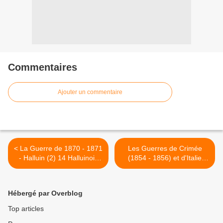
Commentaires
Ajouter un commentaire
< La Guerre de 1870 - 1871
Les Guerres de Crimée
- Halluin (2) 14 Halluinois
(1854 - 1856) et d'Italie
"Morts pour la France".
(1859) - Halluin (2) 18
Halluinois "Morts pour la
France". >
Hébergé par Overblog
Top articles