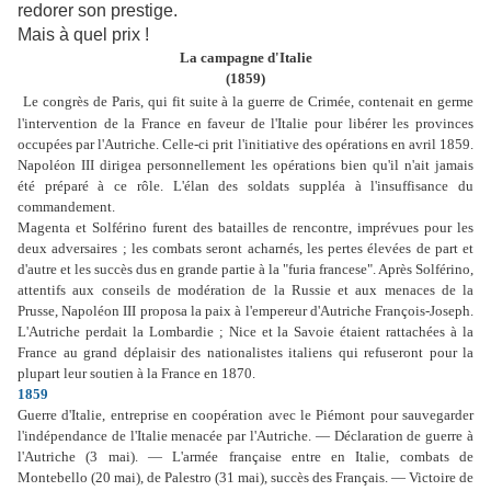
redorer son prestige.
Mais à quel prix !
La campagne d'Italie
(1859)
Le congrès de Paris, qui fit suite à la guerre de Crimée, contenait en germe
l'intervention de la France en faveur de l'Italie pour libérer les provinces
occupées par l'Autriche. Celle-ci prit l'initiative des opérations en avril 1859.
Napoléon III dirigea personnellement les opérations bien qu'il n'ait jamais
été préparé à ce rôle. L'élan des soldats suppléa à l'insuffisance du
commandement.
Magenta et Solférino furent des batailles de rencontre, imprévues pour les
deux adversaires ; les combats seront acharnés, les pertes élevées de part et
d'autre et les succès dus en grande partie à la "furia francese". Après Solférino,
attentifs aux conseils de modération de la Russie et aux menaces de la
Prusse, Napoléon III proposa la paix à l'empereur d'Autriche François-Joseph.
L'Autriche perdait la Lombardie ; Nice et la Savoie étaient rattachées à la
France au grand déplaisir des nationalistes italiens qui refuseront pour la
plupart leur soutien à la France en 1870.
1859
Guerre d'Italie, entreprise en coopération avec le Piémont pour sauvegarder
l'indépendance de l'Italie menacée par l'Autriche. — Déclaration de guerre à
l'Autriche (3 mai). — L'armée française entre en Italie, combats de
Montebello (20 mai), de Palestro (31 mai), succès des Français. — Victoire de