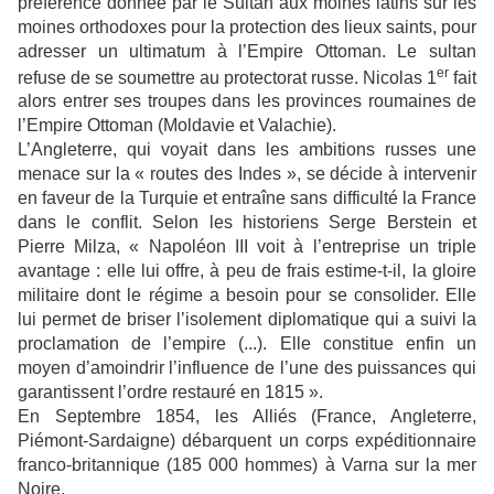
préférence donnée par le Sultan aux moines latins sur les
moines orthodoxes pour la protection des lieux saints, pour
adresser un ultimatum à l’Empire Ottoman. Le sultan
er
refuse de se soumettre au protectorat russe. Nicolas 1
fait
alors entrer ses troupes dans les provinces roumaines de
l’Empire Ottoman (Moldavie et Valachie).
L’Angleterre, qui voyait dans les ambitions russes une
menace sur la « routes des Indes », se décide à intervenir
en faveur de la Turquie et entraîne sans difficulté la France
dans le conflit. Selon les historiens Serge Berstein et
Pierre Milza, « Napoléon III voit à l’entreprise un triple
avantage : elle lui offre, à peu de frais estime-t-il, la gloire
militaire dont le régime a besoin pour se consolider. Elle
lui permet de briser l’isolement diplomatique qui a suivi la
proclamation de l’empire (...). Elle constitue enfin un
moyen d’amoindrir l’influence de l’une des puissances qui
garantissent l’ordre restauré en 1815 ».
En Septembre 1854, les Alliés (France, Angleterre,
Piémont-Sardaigne) débarquent un corps expéditionnaire
franco-britannique (185 000 hommes) à Varna sur la mer
Noire.